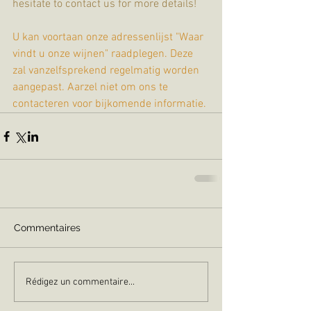
hesitate to contact us for more details!
U kan voortaan onze adressenlijst "Waar 
vindt u onze wijnen" raadplegen. Deze 
zal vanzelfsprekend regelmatig worden 
aangepast. Aarzel niet om ons te 
contacteren voor bijkomende informatie.
Commentaires
Rédigez un commentaire...