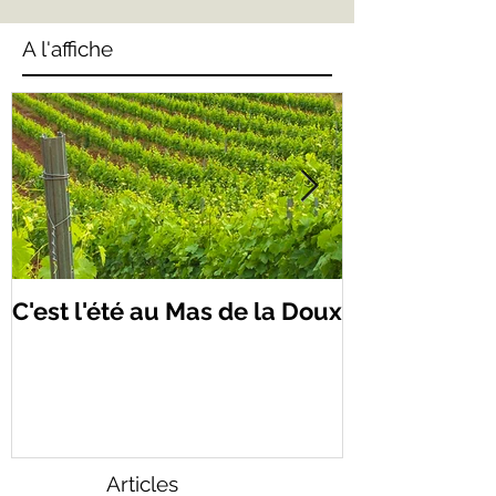
A l'affiche
C'est l'été au Mas de la Doux
Mas de la Do
Montpellier 
Articles